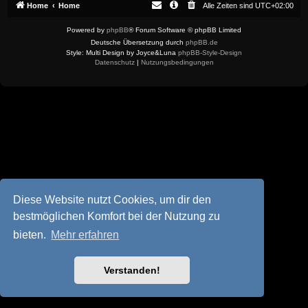
Home
Home
Alle Zeiten sind
UTC+02:00
Powered by
phpBB
® Forum Software © phpBB Limited
Deutsche Übersetzung durch
phpBB.de
Style: Multi Design by Joyce&Luna
phpBB-Style-Design
Datenschutz
|
Nutzungsbedingungen
Diese Website nutzt Cookies, um dir den
bestmöglichen Komfort bei der Nutzung zu
bieten.
Mehr erfahren
Verstanden!