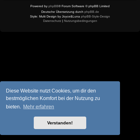
Powered by
phpBB
® Forum Software © phpBB Limited
Deutsche Übersetzung durch
phpBB.de
Style: Multi Design by Joyce&Luna
phpBB-Style-Design
Datenschutz
|
Nutzungsbedingungen
Diese Website nutzt Cookies, um dir den
bestmöglichen Komfort bei der Nutzung zu
bieten.
Mehr erfahren
Verstanden!