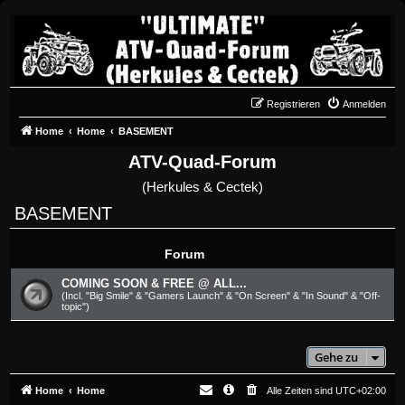
Registrieren
Anmelden
Home
Home
BASEMENT
ATV-Quad-Forum
(Herkules & Cectek)
BASEMENT
Forum
COMING SOON & FREE @ ALL...
(Incl. "Big Smile" & "Gamers Launch" & "On Screen" & "In Sound" & "Off-
topic")
Gehe zu
Home
Home
Alle Zeiten sind
UTC+02:00