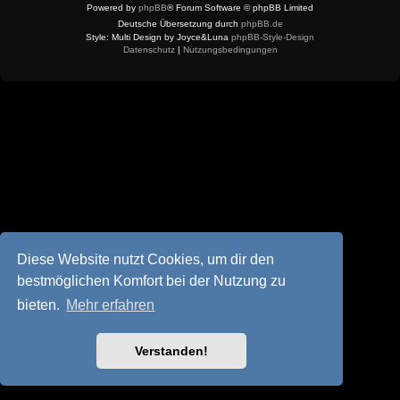
Powered by
phpBB
® Forum Software © phpBB Limited
Deutsche Übersetzung durch
phpBB.de
Style: Multi Design by Joyce&Luna
phpBB-Style-Design
Datenschutz
|
Nutzungsbedingungen
Diese Website nutzt Cookies, um dir den
bestmöglichen Komfort bei der Nutzung zu
bieten.
Mehr erfahren
Verstanden!