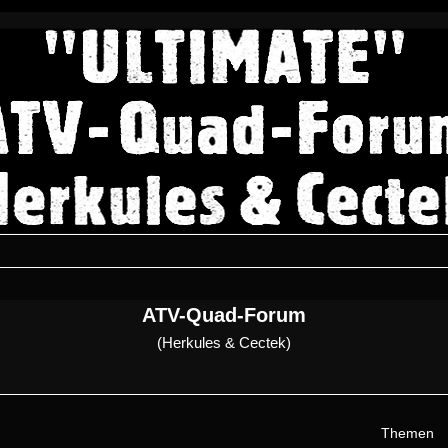
ATV-Quad-Forum
(Herkules & Cectek)
Themen