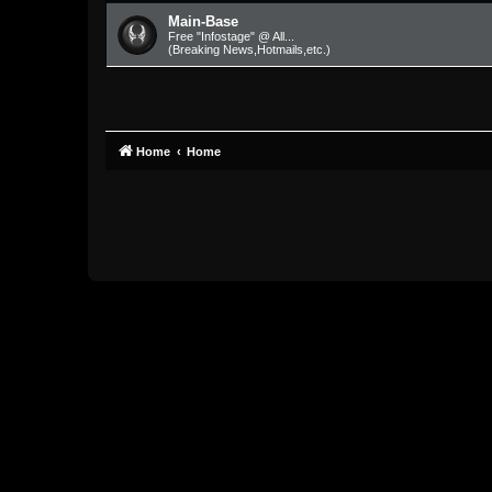
Main-Base
Free "Infostage" @ All...
(Breaking News,Hotmails,etc.)
Home
Home