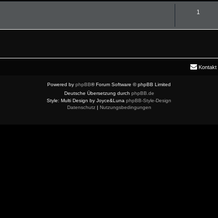
1
Kontakt
Powered by
phpBB
® Forum Software © phpBB Limited
Deutsche Übersetzung durch
phpBB.de
Style: Multi Design by Joyce&Luna
phpBB-Style-Design
Datenschutz
|
Nutzungsbedingungen