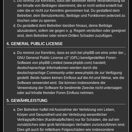
Du nimmst zur Kenntnis, dass der Betreiber keine Verantwortung für
die Inhalte von Beiträgen übernimmt, die er nicht selbst erstellt hat
oder die er nicht zur Kenntnis genommen hat. Du gestattest dem
Betreiber, dein Benutzerkonto, Beiträge und Funktionen jederzeit zu
löschen oder zu sperren.
Du gestattest dem Betreiber darüber hinaus, deine Beiträge
abzuändern, sofern sie gegen o. g. Regeln verstoßen oder geeignet
sind, dem Betreiber oder einem Dritten Schaden zuzufügen.
4. GENERAL PUBLIC LICENSE
Du nimmst zur Kenntnis, dass es sich bei phpBB um eine unter der „
GNU General Public License v2
“ (GPL) bereitgestellten Foren-
Software von phpBB Limited (www.phpbb.com) handelt;
deutschsprachige Informationen werden durch die
deutschsprachige Community unter www.phpbb.de zur Verfügung
gestellt. Beide haben keinen Einfluss auf die Art und Weise, wie die
Software verwendet wird. Sie können insbesondere die
Verwendung der Software für bestimmte Zwecke nicht untersagen
oder auf Inhalte fremder Foren Einfluss nehmen.
5. GEWÄHRLEISTUNG
Der Betreiber haftet mit Ausnahme der Verletzung von Leben,
Körper und Gesundheit und der Verletzung wesentlicher
Vertragspflichten (Kardinalpflichten) nur für Schäden, die auf ein
vorsätzliches oder grob fahrlässiges Verhalten zurückzuführen sind.
Dies gilt auch für mittelbare Folgeschäden wie insbesondere