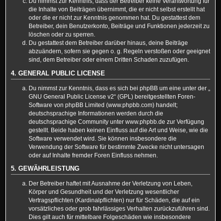
Du nimmst zur Kenntnis, dass der Betreiber keine Verantwortung für
die Inhalte von Beiträgen übernimmt, die er nicht selbst erstellt hat
oder die er nicht zur Kenntnis genommen hat. Du gestattest dem
Betreiber, dein Benutzerkonto, Beiträge und Funktionen jederzeit zu
löschen oder zu sperren.
Du gestattest dem Betreiber darüber hinaus, deine Beiträge
abzuändern, sofern sie gegen o. g. Regeln verstoßen oder geeignet
sind, dem Betreiber oder einem Dritten Schaden zuzufügen.
4. GENERAL PUBLIC LICENSE
Du nimmst zur Kenntnis, dass es sich bei phpBB um eine unter der „
GNU General Public License v2
“ (GPL) bereitgestellten Foren-
Software von phpBB Limited (www.phpbb.com) handelt;
deutschsprachige Informationen werden durch die
deutschsprachige Community unter www.phpbb.de zur Verfügung
gestellt. Beide haben keinen Einfluss auf die Art und Weise, wie die
Software verwendet wird. Sie können insbesondere die
Verwendung der Software für bestimmte Zwecke nicht untersagen
oder auf Inhalte fremder Foren Einfluss nehmen.
5. GEWÄHRLEISTUNG
Der Betreiber haftet mit Ausnahme der Verletzung von Leben,
Körper und Gesundheit und der Verletzung wesentlicher
Vertragspflichten (Kardinalpflichten) nur für Schäden, die auf ein
vorsätzliches oder grob fahrlässiges Verhalten zurückzuführen sind.
Dies gilt auch für mittelbare Folgeschäden wie insbesondere