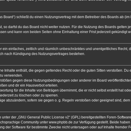
s Board“) schließt du einen Nutzungsvertrag mit dem Betreiber des Boards ab (im F
 so darfst du das Board nicht weiter nutzen. Für die Nutzung des Boards gelten jew
sen und kann von beiden Seiten ohne Einhaltung einer Frist jederzeit gekündigt 
ber ein einfaches, zeitlich und räumlich unbeschränktes und unentgeltliches Recht
auch nach Kündigung des Nutzungsvertrages bestehen.
eine Inhalte enthält, die gegen geltendes Recht oder die guten Sitten verstoßen. Du 
 zu verwenden.
Verstößen gegen diese Nutzungsbedingungen oder anderer im Board veröffentlicht
ßen und dir ein Hausverbot erteilen.
ortung für die Inhalte von Beiträgen übernimmt, die er nicht selbst erstellt hat od
jederzeit zu löschen oder zu sperren.
räge abzuändern, sofern sie gegen o. g. Regeln verstoßen oder geeignet sind, dem
 unter der „
GNU General Public License v2
“ (GPL) bereitgestellten Foren-Softwa
chsprachige Community unter www.phpbb.de zur Verfügung gestellt. Beide haben ke
g der Software für bestimmte Zwecke nicht untersagen oder auf Inhalte fremder 