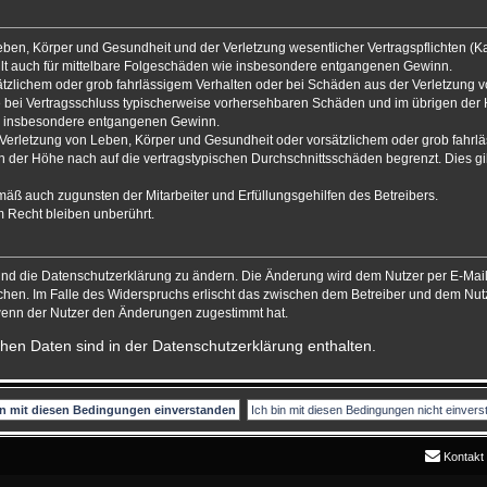
ben, Körper und Gesundheit und der Verletzung wesentlicher Vertragspflichten (Kard
gilt auch für mittelbare Folgeschäden wie insbesondere entgangenen Gewinn.
ätzlichem oder grob fahrlässigem Verhalten oder bei Schäden aus der Verletzung 
 die bei Vertragsschluss typischerweise vorhersehbaren Schäden und im übrigen de
wie insbesondere entgangenen Gewinn.
erletzung von Leben, Körper und Gesundheit oder vorsätzlichem oder grob fahrläs
der Höhe nach auf die vertragstypischen Durchschnittsschäden begrenzt. Dies gi
mäß auch zugunsten der Mitarbeiter und Erfüllungsgehilfen des Betreibers.
 Recht bleiben unberührt.
und die Datenschutzerklärung zu ändern. Die Änderung wird dem Nutzer per E-Mail 
chen. Im Falle des Widerspruchs erlischt das zwischen dem Betreiber und dem Nutz
 wenn der Nutzer den Änderungen zugestimmt hat.
hen Daten sind in der Datenschutzerklärung enthalten.
Kontakt