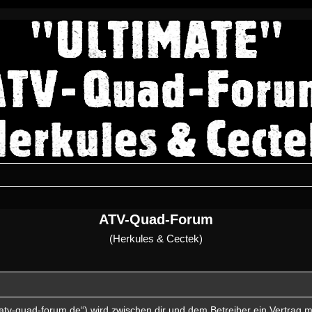
ATV-Quad-Forum
(Herkules & Cectek)
atv-quad-forum.de“) wird zwischen dir und dem Betreiber ein Vertrag 