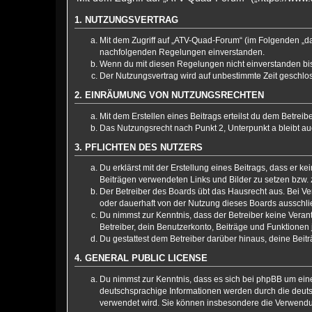
1. NUTZUNGSVERTRAG
Mit dem Zugriff auf „ATV-Quad-Forum“ (im Folgenden „da
nachfolgenden Regelungen einverstanden.
Wenn du mit diesen Regelungen nicht einverstanden bist,
Der Nutzungsvertrag wird auf unbestimmte Zeit geschlos
2. EINRÄUMUNG VON NUTZUNGSRECHTEN
Mit dem Erstellen eines Beitrags erteilst du dem Betrei
Das Nutzungsrecht nach Punkt 2, Unterpunkt a bleibt 
3. PFLICHTEN DES NUTZERS
Du erklärst mit der Erstellung eines Beitrags, dass er k
Beiträgen verwendeten Links und Bilder zu setzen bzw.
Der Betreiber des Boards übt das Hausrecht aus. Bei 
oder dauerhaft von der Nutzung dieses Boards ausschlie
Du nimmst zur Kenntnis, dass der Betreiber keine Verantw
Betreiber, dein Benutzerkonto, Beiträge und Funktionen 
Du gestattest dem Betreiber darüber hinaus, deine Beit
4. GENERAL PUBLIC LICENSE
Du nimmst zur Kenntnis, dass es sich bei phpBB um eine
deutschsprachige Informationen werden durch die deuts
verwendet wird. Sie können insbesondere die Verwendun