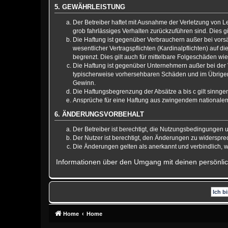
5. GEWÄHRLEISTUNG
Der Betreiber haftet mit Ausnahme der Verletzung von Le
grob fahrlässiges Verhalten zurückzuführen sind. Dies 
Die Haftung ist gegenüber Verbrauchern außer bei vors
wesentlicher Vertragspflichten (Kardinalpflichten) auf
begrenzt. Dies gilt auch für mittelbare Folgeschäden 
Die Haftung ist gegenüber Unternehmern außer bei der V
typischerweise vorhersehbaren Schäden und im Übrigen 
Gewinn.
Die Haftungsbegrenzung der Absätze a bis c gilt sinnge
Ansprüche für eine Haftung aus zwingendem nationalem
6. ÄNDERUNGSVORBEHALT
Der Betreiber ist berechtigt, die Nutzungsbedingungen 
Der Nutzer ist berechtigt, den Änderungen zu widerspre
Die Änderungen gelten als anerkannt und verbindlich,
Informationen über den Umgang mit deinen persönlic
Home
Home