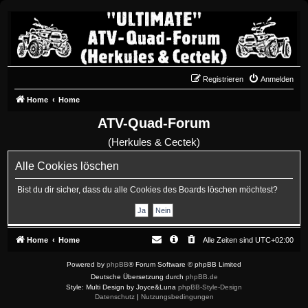
Registrieren
Anmelden
Home
Home
ATV-Quad-Forum
(Herkules & Cectek)
Alle Cookies löschen
Bist du dir sicher, dass du alle Cookies des Boards löschen möchtest?
Home
Home
Alle Zeiten sind
UTC+02:00
Powered by
phpBB
® Forum Software © phpBB Limited
Deutsche Übersetzung durch
phpBB.de
Style: Multi Design by Joyce&Luna
phpBB-Style-Design
Datenschutz
|
Nutzungsbedingungen