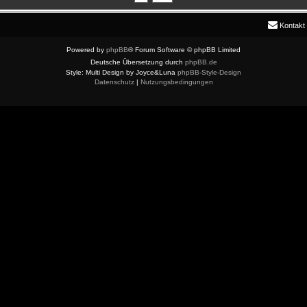
Kontakt
Powered by
phpBB
® Forum Software © phpBB Limited
Deutsche Übersetzung durch
phpBB.de
Style: Multi Design by Joyce&Luna
phpBB-Style-Design
Datenschutz
|
Nutzungsbedingungen