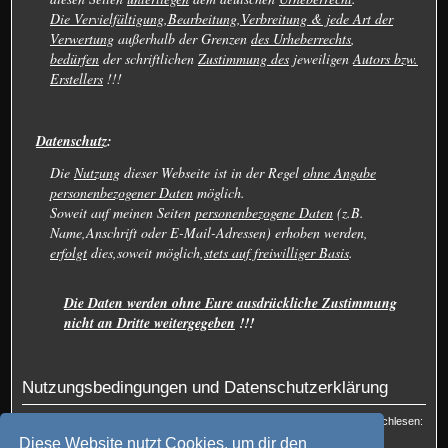
Die Vervielfältigung,Bearbeitung,Verbreitung & jede Art der
Verwertung
außerhalb der Grenzen
des Urheberrechts
,
bedürfen
der schriftlichen
Zustimmung des
jeweiligen
Autors bzw.
Erstellers
!!!
Datenschutz
:
Die
Nutzung
dieser Webseite ist in der Regel
ohne Angabe
personenbezogener Daten
möglich.
Soweit auf meinen Seiten
personenbezogene Daten
(z.B.
Name,Anschrift oder E-Mail-Adressen) erhoben werden,
erfolgt
dies,soweit möglich,
stets auf freiwilliger Basis
.
Die Daten werden ohne Eure ausdrückliche Zustimmung
nicht an Dritte weitergegeben
!!!
Nutzungsbedingungen und Datenschutzerklärung
Du kannst die Nutzungsbedingungen und die Datenschutzrichtlinie hier nachlesen:
Nutzungsbedingungen
und
Datenschutzerklärung
Diese Website nutzt Cookies, um dir den