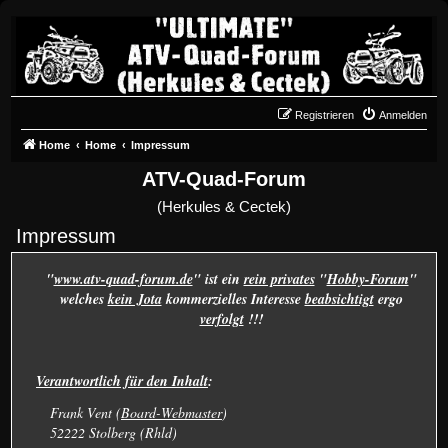
Registrieren
Anmelden
Home
Home
Impressum
ATV-Quad-Forum
(Herkules & Cectek)
Impressum
"
www.atv-quad-forum.de
" ist ein
rein privates
"
Hobby-Forum
"
welches
kein Jota
kommerzielles Interesse
beabsichtigt
ergo
verfolgt
!!!
Verantwortlich für den Inhalt
:
Frank Vent (
Board-Webmaster
)
52222 Stolberg (Rhld)