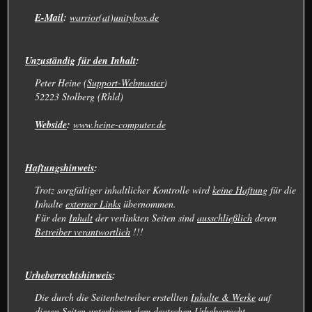
E-Mail
:
warrior(at)unitybox.de
Unzuständig für den Inhalt
:
Peter Heine (
Support-Webmaster
)
52223 Stolberg (Rhld)
Webside
:
www.heine-computer.de
Haftungshinweis
:
Trotz sorgfältiger inhaltlicher Kontrolle wird
keine Haftung
für die
Inhalte
externer Links
übernommen.
Für den
Inhalt
der verlinkten Seiten sind
ausschließlich
deren
Betreiber verantwortlich
!!!
Urheberrechtshinweis
:
Die durch die Seitenbetreiber erstellten
Inhalte & Werke
auf
diesen Seiten
unterliegen
dem deutschen
Urheberrecht
.