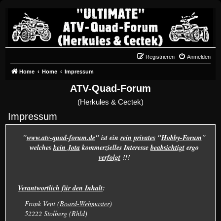
Registrieren
Anmelden
Home
Home
Impressum
ATV-Quad-Forum
(Herkules & Cectek)
Impressum
"
www.atv-quad-forum.de
" ist ein
rein privates
"
Hobby-Forum
"
welches
kein Jota
kommerzielles Interesse
beabsichtigt
ergo
verfolgt
!!!
Verantwortlich für den Inhalt
:
Frank Vent (
Board-Webmaster
)
52222 Stolberg (Rhld)