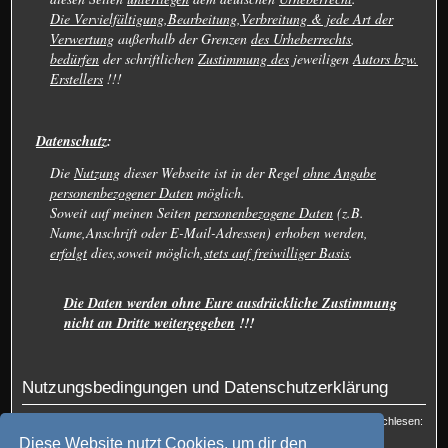
Die Vervielfältigung,Bearbeitung,Verbreitung & jede Art der
Verwertung
außerhalb der Grenzen
des Urheberrechts
,
bedürfen
der schriftlichen
Zustimmung des
jeweiligen
Autors bzw.
Erstellers
!!!
Datenschutz
:
Die
Nutzung
dieser Webseite ist in der Regel
ohne Angabe
personenbezogener Daten
möglich.
Soweit auf meinen Seiten
personenbezogene Daten
(z.B.
Name,Anschrift oder E-Mail-Adressen) erhoben werden,
erfolgt
dies,soweit möglich,
stets auf freiwilliger Basis
.
Die Daten werden ohne Eure ausdrückliche Zustimmung
nicht an Dritte weitergegeben
!!!
Nutzungsbedingungen und Datenschutzerklärung
Du kannst die Nutzungsbedingungen und die Datenschutzrichtlinie hier nachlesen:
Nutzungsbedingungen
und
Datenschutzerklärung
Diese Website nutzt Cookies, um dir den