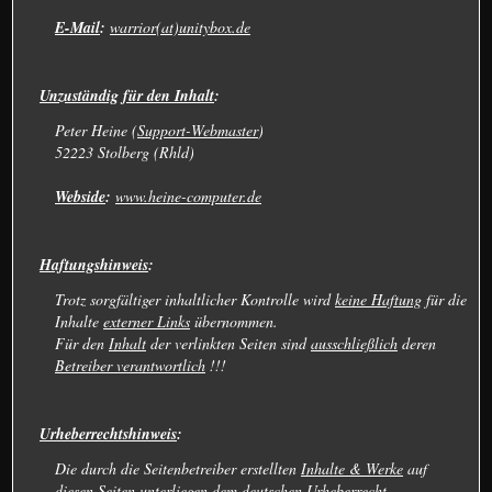
E-Mail
:
warrior(at)unitybox.de
Unzuständig für den Inhalt
:
Peter Heine (
Support-Webmaster
)
52223 Stolberg (Rhld)
Webside
:
www.heine-computer.de
Haftungshinweis
:
Trotz sorgfältiger inhaltlicher Kontrolle wird
keine Haftung
für die
Inhalte
externer Links
übernommen.
Für den
Inhalt
der verlinkten Seiten sind
ausschließlich
deren
Betreiber verantwortlich
!!!
Urheberrechtshinweis
:
Die durch die Seitenbetreiber erstellten
Inhalte & Werke
auf
diesen Seiten
unterliegen
dem deutschen
Urheberrecht
.