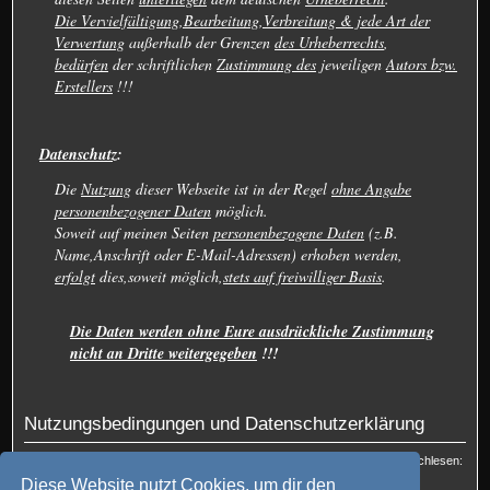
Die Vervielfältigung,Bearbeitung,Verbreitung & jede Art der
Verwertung
außerhalb der Grenzen
des Urheberrechts
,
bedürfen
der schriftlichen
Zustimmung des
jeweiligen
Autors bzw.
Erstellers
!!!
Datenschutz
:
Die
Nutzung
dieser Webseite ist in der Regel
ohne Angabe
personenbezogener Daten
möglich.
Soweit auf meinen Seiten
personenbezogene Daten
(z.B.
Name,Anschrift oder E-Mail-Adressen) erhoben werden,
erfolgt
dies,soweit möglich,
stets auf freiwilliger Basis
.
Die Daten werden ohne Eure ausdrückliche Zustimmung
nicht an Dritte weitergegeben
!!!
Nutzungsbedingungen und Datenschutzerklärung
Du kannst die Nutzungsbedingungen und die Datenschutzrichtlinie hier nachlesen:
Nutzungsbedingungen
und
Datenschutzerklärung
Diese Website nutzt Cookies, um dir den