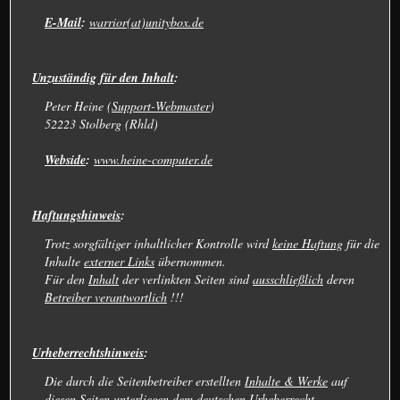
E-Mail
:
warrior(at)unitybox.de
Unzuständig für den Inhalt
:
Peter Heine (
Support-Webmaster
)
52223 Stolberg (Rhld)
Webside
:
www.heine-computer.de
Haftungshinweis
:
Trotz sorgfältiger inhaltlicher Kontrolle wird
keine Haftung
für die
Inhalte
externer Links
übernommen.
Für den
Inhalt
der verlinkten Seiten sind
ausschließlich
deren
Betreiber verantwortlich
!!!
Urheberrechtshinweis
:
Die durch die Seitenbetreiber erstellten
Inhalte & Werke
auf
diesen Seiten
unterliegen
dem deutschen
Urheberrecht
.