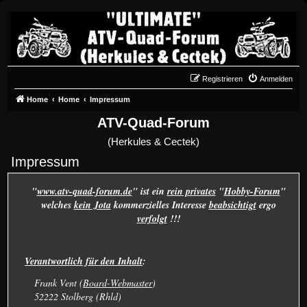
Registrieren
Anmelden
Home
Home
Impressum
ATV-Quad-Forum
(Herkules & Cectek)
Impressum
"
www.atv-quad-forum.de
" ist ein
rein privates
"
Hobby-Forum
"
welches
kein Jota
kommerzielles Interesse
beabsichtigt
ergo
verfolgt
!!!
Verantwortlich für den Inhalt
:
Frank Vent (
Board-Webmaster
)
52222 Stolberg (Rhld)